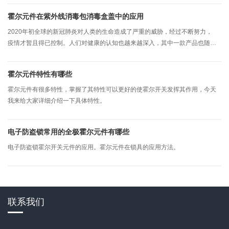
表用记录每家每户消耗燃气的量，以方便能按照每月消耗的燃气来缴费。
霍尔元件在紫外线消毒包消毒盒盖中的应用
2020年初全球的新冠肺炎对人类的生命造成了严重的威胁，经过不断努力，
疫情才暂且得已控制。人们对健康的认知也越来越深入，其中一款产品也随之
流行起来-紫外线消毒包消毒盒。
霍尔元件特性有哪些
霍尔元件有很多特性，掌握了其特性可以更好的使霍尔开关发挥其作用，今天
我来给大家详细介绍一下具体特性。
电子防盗锁常用的全极霍尔元件有哪些
电子防盗锁霍尔开关元件的应用。霍尔元件在锁具的应用方法。
联系我们