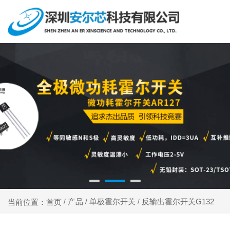
产品
单极霍尔开关
反输出霍尔开关G132
当前位置：首页
/
/
/