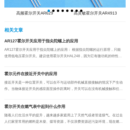
高频霍尔开关AR629
高灵敏霍尔开关AR4913
相关文章
AR127霍尔开关应用于指尖陀螺上的应用
AR127霍尔开关应用于指尖陀螺上的应用： 根据指尖陀螺的运行原理，只能
使用低电压霍尔开关。建议使用霍尔开关HAL248，因为它有微功耗的特性，
体积小，稳定性良好，还具有一定的抗磁干扰，是指尖陀螺选择霍尔开关的一
种较合适的霍尔物料。
霍尔元件在接近开关中的应用
接近开关是一种位置开关，可以在不与运动部件机械直接接触的情况下产生动
作。当物体接近开关的感应面至操作距离时，开关可以在没有机械接触和任何
压力的情况下操作，从而驱动交流电器或向逻辑控制器设备提供控制指令。
霍尔开关在燃气表中起到什么作用
随着人们生活水平的提升，越来越多家庭用上了天然气或者管道煤气。在过去
人们家里常用的燃料是木柴、煤等资源，不仅浪费资源还污染环境，现在燃气
直接通过管道传输到每家每户，不仅使用便捷，还更清洁环保。我们使用燃气