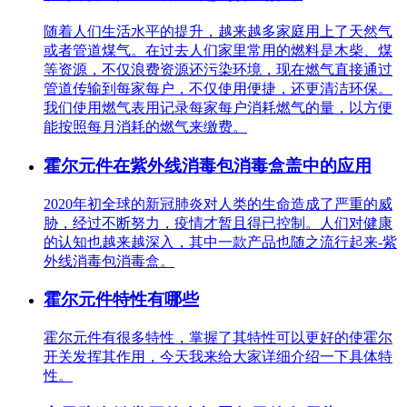
随着人们生活水平的提升，越来越多家庭用上了天然气
或者管道煤气。在过去人们家里常用的燃料是木柴、煤
等资源，不仅浪费资源还污染环境，现在燃气直接通过
管道传输到每家每户，不仅使用便捷，还更清洁环保。
我们使用燃气表用记录每家每户消耗燃气的量，以方便
能按照每月消耗的燃气来缴费。
霍尔元件在紫外线消毒包消毒盒盖中的应用
2020年初全球的新冠肺炎对人类的生命造成了严重的威
胁，经过不断努力，疫情才暂且得已控制。人们对健康
的认知也越来越深入，其中一款产品也随之流行起来-紫
外线消毒包消毒盒。
霍尔元件特性有哪些
霍尔元件有很多特性，掌握了其特性可以更好的使霍尔
开关发挥其作用，今天我来给大家详细介绍一下具体特
性。