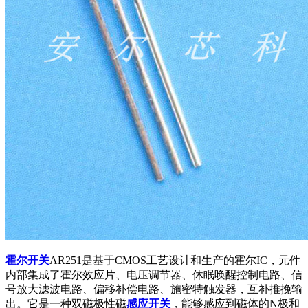
霍尔开关
AR251是基于CMOS工艺设计和生产的霍尔IC，元件
内部集成了霍尔效应片、电压调节器、休眠唤醒控制电路、信
号放大滤波电路、偏移补偿电路、施密特触发器，互补推挽输
出。它是一种双磁极性磁
感应开关
，能够感应到磁体的N极和