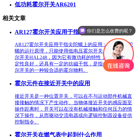
低功耗霍尔开关AR6201
相关文章
你们是怎么收费的呢？
AR127霍尔开关应用于指尖陀螺上的应用
交期一般在多久？
AR127霍尔开关应用于指尖陀螺上的应用： 根据指尖陀
螺的运行原理，只能使用低电压霍尔开关。建议使用霍
尔开关HAL248，因为它有微功耗的特性，体积小，稳
定性良好，还具有一定的抗磁干扰，是指尖陀螺选择霍
尔开关的一种较合适的霍尔物料。
霍尔元件在接近开关中的应用
接近开关是一种位置开关，可以在不与运动部件机械直
接接触的情况下产生动作。当物体接近开关的感应面至
操作距离时，开关可以在没有机械接触和任何压力的情
况下操作，从而驱动交流电器或向逻辑控制器设备提供
控制指令。
霍尔开关在燃气表中起到什么作用