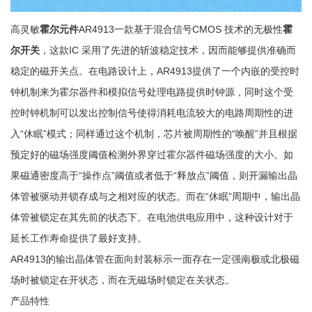
高灵敏
霍尔元件
AR4913一款基于混合信号CMOS 技术的无极性
霍
尔开关
，这款IC 采用了先进的斩波稳定技术，因而能够提供准确而
稳定的磁开关点。在电路设计上，AR4913提供了一个内嵌的受控时
钟机制来为霍尔器件和模拟信号处理电路提供时钟源，同时这个受
控时钟机制可以发出控制信号使得消耗电流较大的电路周期性的进
入“休眠”模式；同样通过这个机制，芯片被周期性的“唤醒”并且根据
预定好的磁场强度阈值检测外界穿过霍尔器件磁场强度的大小。如
果磁通密度高于“操作点”阈值或者低于“释放点”阈值，则开漏输出晶
体管被驱动并锁存成与之相对应的状态。而在“休眠”周期中，输出晶
体管被锁定在其先前的状态下。在电池供电应用中，这种设计对于
延长工作寿命提供了最好支持。
AR4913的输出晶体管在面向封装标示一面存在一定强南极或北极磁
场时被锁定在开状态，而在无磁场时锁定在关状态。
产品特性