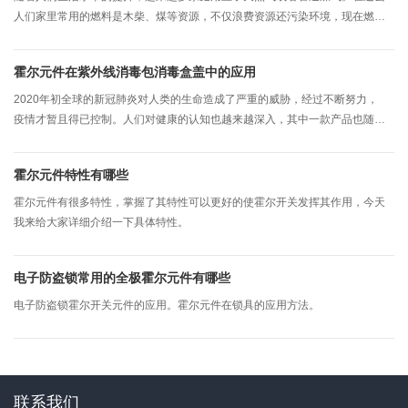
人们家里常用的燃料是木柴、煤等资源，不仅浪费资源还污染环境，现在燃气
直接通过管道传输到每家每户，不仅使用便捷，还更清洁环保。我们使用燃气
表用记录每家每户消耗燃气的量，以方便能按照每月消耗的燃气来缴费。
霍尔元件在紫外线消毒包消毒盒盖中的应用
2020年初全球的新冠肺炎对人类的生命造成了严重的威胁，经过不断努力，
疫情才暂且得已控制。人们对健康的认知也越来越深入，其中一款产品也随之
流行起来-紫外线消毒包消毒盒。
霍尔元件特性有哪些
霍尔元件有很多特性，掌握了其特性可以更好的使霍尔开关发挥其作用，今天
我来给大家详细介绍一下具体特性。
电子防盗锁常用的全极霍尔元件有哪些
电子防盗锁霍尔开关元件的应用。霍尔元件在锁具的应用方法。
联系我们