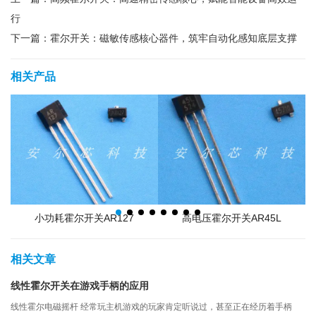
行
下一篇：
霍尔开关：磁敏传感核心器件，筑牢自动化感知底层支撑
相关产品
关
小功耗霍尔开关AR127
高电压霍尔开关AR45L
相关文章
线性霍尔开关在游戏手柄的应用
线性霍尔电磁摇杆 经常玩主机游戏的玩家肯定听说过，甚至正在经历着手柄