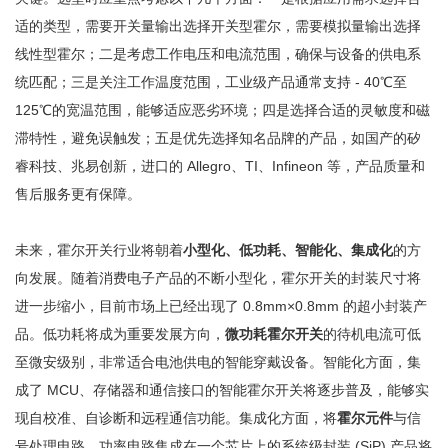
适的类型，需要开关量输出选择开关型霍尔，需要模拟量输出选择
线性型霍尔；二是考虑工作电压和电流范围，确保与设备的供电系
统匹配；三是关注工作温度范围，工业级产品通常支持 - 40℃至
125℃的宽温范围，能够适应恶劣环境；四是选择合适的灵敏度和磁
滞特性，避免误触发；五是优先选择知名品牌的产品，如国产的矽
睿科技、兆易创新，进口的 Allegro、TI、Infineon 等，产品质量和
售后服务更有保障。
未来，霍尔开关行业将朝着
小型化、低功耗、智能化、集成化
的方
向发展。随着消费电子产品的不断小型化，霍尔开关的封装尺寸将
进一步缩小，目前市场上已经出现了 0.8mm×0.8mm 的超小封装产
品。低功耗将成为重要发展方向，
微功耗霍尔开关
的待机电流可低
至微安级别，非常适合电池供电的智能穿戴设备。智能化方面，集
成了 MCU、存储器和通信接口的智能霍尔开关将逐步普及，能够实
现自校准、自诊断和远程通信功能。集成化方面，将
霍尔元件
与信
号处理电路、功率电路集成在一个芯片上的系统级封装 (SiP) 产品将