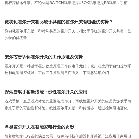
摇杆漂移这件事。不论你是SWITCH玩家还是XBOX玩家还是PS玩家，手柄摇
杆漂移，似乎成了一个难逃的魔咒。 所谓摇杆漂移，是指当手完全不触碰摇
杆的时候，游戏里的人物或视角也会自己动，或者当你操作摇杆的时候，人物
微功耗霍尔开关相比较于其他的霍尔开关有哪些优劣势？
的移动或视角的偏转不正常，导致游戏体验极差。传统的摇杆由两个电位器和
一套万向轴组成，电位器可以将轴的角度变化转化成电信号，灰尘、磨损会让
微功耗霍尔开关是一种特殊类型的霍尔开关，相比于传统的霍尔开关具有一些
电位器失去线性，而过度使用也会让万向轴变得松弛，这些都会导致摇杆漂
独特的优劣势。
移。 针对这两种情况，国产厂商设计了一款非接触式摇杆，它利用磁场的变
化来表达摇杆的动作，通过我们的线性霍尔元件将其转化为电信号。 Hallwee
安尔芯告诉你霍尔开关的工作原理及优势
的线性霍尔元件具有长寿命，操作摇杆时，无需与线性霍尔传感器接触，避免
了碳膜麿损造成的漂移现象。精度比碳膜结构摇杆更高，杜绝碳膜结构移动时
霍尔开关是一种基于霍尔效应原理工作的电子元件，被广泛应用于自动控制系
的电压抖动。功耗仅为原装碳膜摇杆50%，更省电，手柄使用时间更长。 针
统和电磁感应领域。它的工作原理简单而有效，下面将详细介绍。
对游戏手柄上线性霍尔元件选型，我司线性霍尔元件具体低电压工作范围
1.8V-5.5V，各种灵敏度可选。低噪声纹波等优点。
探索游戏手柄新潜能：线性霍尔开关的应用
游戏手柄一直是游戏体验的重要组成部分，而线性霍尔开关的应用为游戏手柄
带来了新的可能性和体验。线性霍尔开关是一种传感器，通过检测磁场变化来
实现位置和运动的监测，其在游戏手柄中的用途令人惊叹：
单极霍尔开关在智能家电行业的贡献
随着智能家电行业的快速发展，各种高科技传感器和开关被广泛应用于家用电