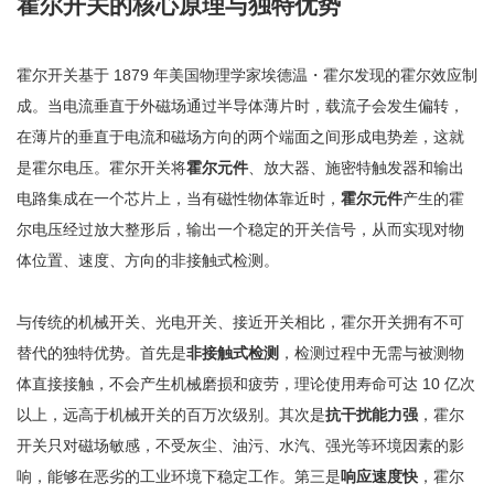
霍尔开关的核心原理与独特优势
霍尔开关基于 1879 年美国物理学家埃德温・霍尔发现的霍尔效应制
成。当电流垂直于外磁场通过半导体薄片时，载流子会发生偏转，
在薄片的垂直于电流和磁场方向的两个端面之间形成电势差，这就
是霍尔电压。霍尔开关将
霍尔元件
、放大器、施密特触发器和输出
电路集成在一个芯片上，当有磁性物体靠近时，
霍尔元件
产生的霍
尔电压经过放大整形后，输出一个稳定的开关信号，从而实现对物
体位置、速度、方向的非接触式检测。
与传统的机械开关、光电开关、接近开关相比，霍尔开关拥有不可
替代的独特优势。首先是
非接触式检测
，检测过程中无需与被测物
体直接接触，不会产生机械磨损和疲劳，理论使用寿命可达 10 亿次
以上，远高于机械开关的百万次级别。其次是
抗干扰能力强
，霍尔
开关只对磁场敏感，不受灰尘、油污、水汽、强光等环境因素的影
响，能够在恶劣的工业环境下稳定工作。第三是
响应速度快
，霍尔