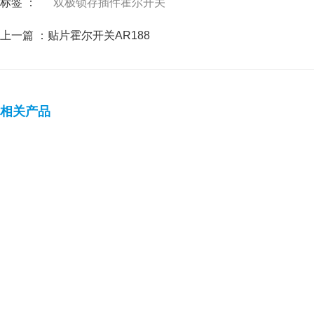
标签 ：
双极锁存插件霍尔开关
上一篇 ：
贴片霍尔开关AR188
相关产品