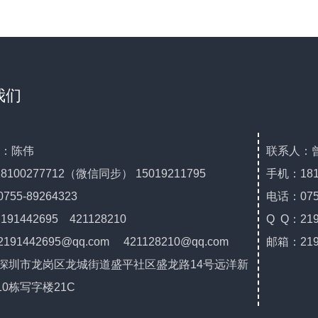
我们
：陈伟
联系人：
18100277712（微信同步） 15019211795
手机：1812
0755-89264323
电话：0755
191442695 421128210
Q Q：219
2191442695@qq.com
421128210@qq.com
邮箱：219
: 深圳市龙岗区龙城街道盛平社区盛龙路14号远洋新
10栋写字楼21C