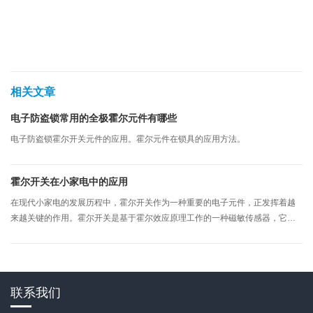
相关文章
电子防盗锁常用的全极霍尔元件有哪些
电子防盗锁霍尔开关元件的应用。霍尔元件在锁具的应用方法。
霍尔开关在小家电中的应用
在现代小家电的发展历程中，霍尔开关作为一种重要的电子元件，正发挥着越
来越关键的作用。霍尔开关是基于霍尔效应原理工作的一种磁敏传感器，它具
有无触点、长寿命、响应速度快、抗干扰能力强等诸多优点，这些特性使得它
在各类小家电产品中得到了广泛的应用。
联系我们